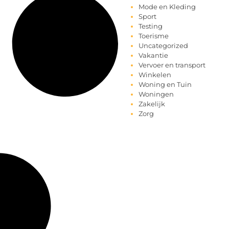
Mode en Kleding
Sport
Testing
Toerisme
Uncategorized
Vakantie
Vervoer en transport
Winkelen
Woning en Tuin
Woningen
Zakelijk
Zorg