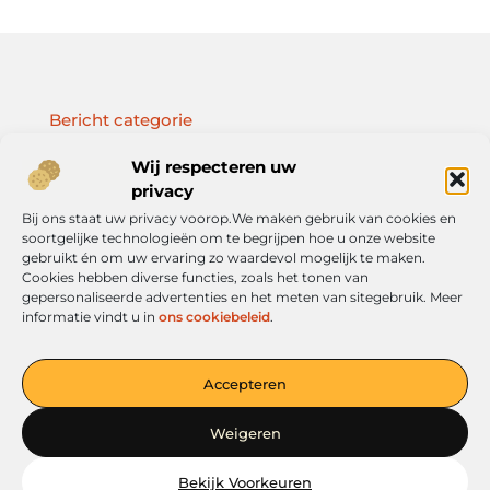
Bericht categorie
Wij respecteren uw
privacy
Bij ons staat uw privacy voorop.We maken gebruik van cookies en
Onze informatie
soortgelijke technologieën om te begrijpen hoe u onze website
gebruikt én om uw ervaring zo waardevol mogelijk te maken.
Geld verdienen met je website: jouw route naar online inkomen
Cookies hebben diverse functies, zoals het tonen van
gepersonaliseerde advertenties en het meten van sitegebruik. Meer
informatie vindt u in
ons cookiebeleid
.
Jouw platform voor ideeën en inspiratie
Accepteren
— Verken boeiende verhalen, handige tips en informatieve
artikelen. Alles overzichtelijk op één plek. Begin vandaag nog met
Weigeren
ontdekken op verkoopkleding.nl!
Bekijk Voorkeuren