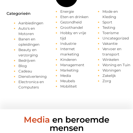
Energie
Mode en
Categorieën
Eten en drinken
Kleding
Gezondheid
Sport
Aanbiedingen
Groothandel
Testing
Auto's en
Hobby en vrije
Toerisme
Motoren
tijd
Uncategorized
Banen en
Industrie
Vakantie
opleidingen
Internet
Vervoer en
Beauty en
marketing
transport
verzorging
Kinderen
Winkelen
Bedrijven
Management
Woning en Tuin
Blog
Marketing
Woningen
Cadeau
Media
Zakelijk
Dienstverlening
Meubels
Zorg
Electronica en
Mobiliteit
Computers
Media
en beroemde
mensen