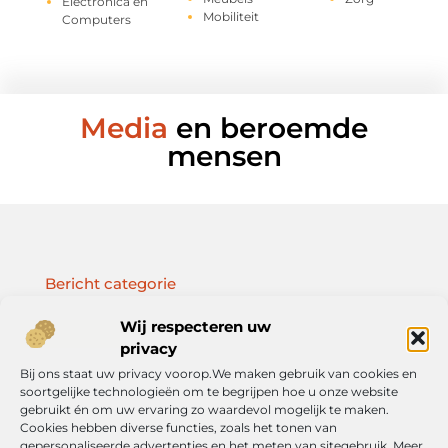
Electronica en
Mobiliteit
Computers
Media
en beroemde
mensen
Bericht categorie
Wij respecteren uw
privacy
Bij ons staat uw privacy voorop.We maken gebruik van cookies en
Onze informatie
soortgelijke technologieën om te begrijpen hoe u onze website
gebruikt én om uw ervaring zo waardevol mogelijk te maken.
Geld verdienen met je website: jouw route naar online inkomen
Cookies hebben diverse functies, zoals het tonen van
gepersonaliseerde advertenties en het meten van sitegebruik. Meer