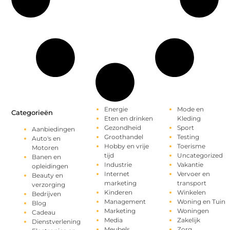
Energie
Mode en
Categorieën
Eten en drinken
Kleding
Gezondheid
Sport
Aanbiedingen
Groothandel
Testing
Auto's en
Hobby en vrije
Toerisme
Motoren
tijd
Uncategorized
Banen en
Industrie
Vakantie
opleidingen
Internet
Vervoer en
Beauty en
marketing
transport
verzorging
Kinderen
Winkelen
Bedrijven
Management
Woning en Tuin
Blog
Marketing
Woningen
Cadeau
Media
Zakelijk
Dienstverlening
Meubels
Zorg