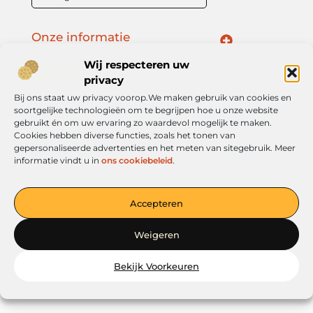
Onze informatie
Geld verdienen met je website: jouw route naar online inkomen
Wij respecteren uw
privacy
Bij ons staat uw privacy voorop.We maken gebruik van cookies en
soortgelijke technologieën om te begrijpen hoe u onze website
Jouw platform voor ideeën en inspiratie
gebruikt én om uw ervaring zo waardevol mogelijk te maken.
Cookies hebben diverse functies, zoals het tonen van
— Verken boeiende verhalen, handige tips en informatieve
gepersonaliseerde advertenties en het meten van sitegebruik. Meer
artikelen. Alles overzichtelijk op één plek. Begin vandaag nog met
informatie vindt u in
ons cookiebeleid
.
ontdekken op verkoopkleding.nl!
Accepteren
@2025
www.verkoopkleding.nl
.All Right Reserved.
Weigeren
Bekijk Voorkeuren