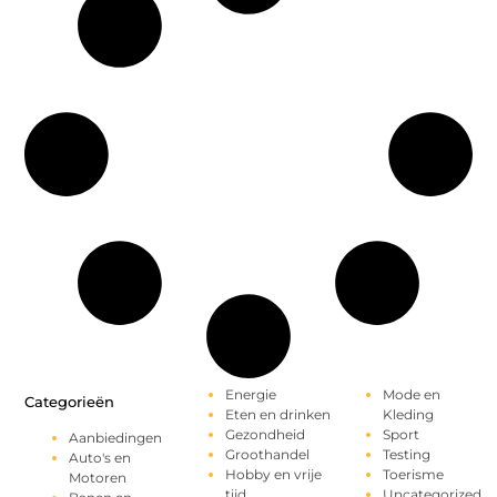
Energie
Mode en
Categorieën
Eten en drinken
Kleding
Gezondheid
Sport
Aanbiedingen
Groothandel
Testing
Auto's en
Hobby en vrije
Toerisme
Motoren
tijd
Uncategorized