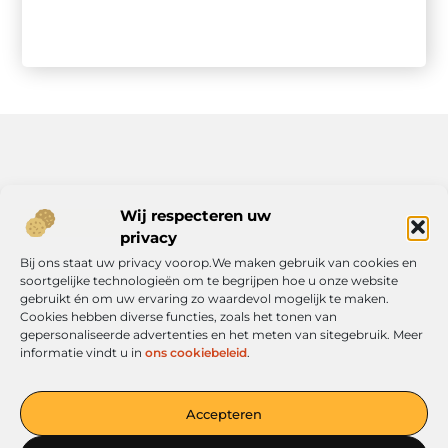
Bericht categorie
Wij respecteren uw
privacy
Bij ons staat uw privacy voorop.We maken gebruik van cookies en
soortgelijke technologieën om te begrijpen hoe u onze website
Onze informatie
gebruikt én om uw ervaring zo waardevol mogelijk te maken.
Cookies hebben diverse functies, zoals het tonen van
Geld verdienen met je website: jouw route naar online inkomen
gepersonaliseerde advertenties en het meten van sitegebruik. Meer
informatie vindt u in
ons cookiebeleid
.
Accepteren
Jouw platform voor ideeën en inspiratie
— Verken boeiende verhalen, handige tips en informatieve