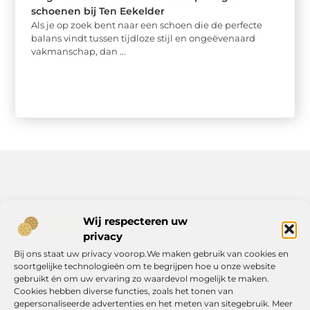
schoenen bij Ten Eekelder
Als je op zoek bent naar een schoen die de perfecte
balans vindt tussen tijdloze stijl en ongeëvenaard
vakmanschap, dan ...
Bericht categorie
Wij respecteren uw
privacy
Bij ons staat uw privacy voorop.We maken gebruik van cookies en
soortgelijke technologieën om te begrijpen hoe u onze website
Onze informatie
gebruikt én om uw ervaring zo waardevol mogelijk te maken.
Cookies hebben diverse functies, zoals het tonen van
Geld verdienen met je website: jouw route naar online inkomen
gepersonaliseerde advertenties en het meten van sitegebruik. Meer