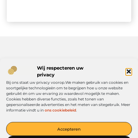
Bericht categorie
Wij respecteren uw
privacy
Bij ons staat uw privacy voorop.We maken gebruik van cookies en
soortgelijke technologieën om te begrijpen hoe u onze website
Onze informatie
gebruikt én om uw ervaring zo waardevol mogelijk te maken.
Cookies hebben diverse functies, zoals het tonen van
Geld verdienen met je website: jouw route naar online inkomen
gepersonaliseerde advertenties en het meten van sitegebruik. Meer
informatie vindt u in
ons cookiebeleid
.
Accepteren
Jouw platform voor ideeën en inspiratie