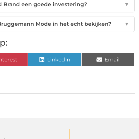
eld Brand een goede investering?
▼
j Bruggemann Mode in het echt bekijken?
▼
p:
nterest
LinkedIn
Email