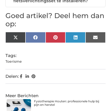
fietsverlichtingsset te installeren?
Goed artikel? Deel hem dan
op:
X
Facebook
Pinterest
LinkedIn
Email
(Twitter)
Tags:
Toerisme
Delen:
Meer Berichten
Fysiotherapie Houten: professionele hulp bij
pijn en herstel