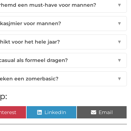
erhemd een must-have voor mannen?
▼
 kasjmier voor mannen?
▼
ikt voor het hele jaar?
▼
casual als formeel dragen?
▼
oeken een zomerbasic?
▼
p:
nterest
LinkedIn
Email