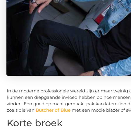
In de moderne professionele wereld zijn er maar weinig d
kunnen een diepgaande invloed hebben op hoe mensen je 
vinden. Een goed op maat gemaakt pak kan laten zien dat
zoals die van
Butcher of Blue
met een mooie blazer of swea
Korte broek