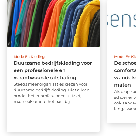
Mode En Kleding
Mode En Kl
Duurzame bedrijfskleding voor
De scho
een professionele en
comforta
verantwoorde uitstraling
wandels
Steeds meer organisaties kiezen voor
maten
duurzame bedrijfskleding. Niet alleen
Als u op z
omdat het er professioneel uitziet,
schoenenwi
maar ook omdat het past bij ...
ook aandac
lange wand