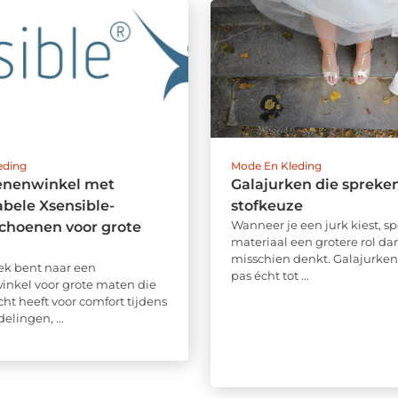
eding
Mode En Kleding
enenwinkel met
Galajurken die spreke
bele Xsensible-
stofkeuze
Wanneer je een jurk kiest, sp
choenen voor grote
materiaal een grotere rol dan
misschien denkt. Galajurke
oek bent naar een
pas écht tot ...
nkel voor grote maten die
ht heeft voor comfort tijdens
elingen, ...