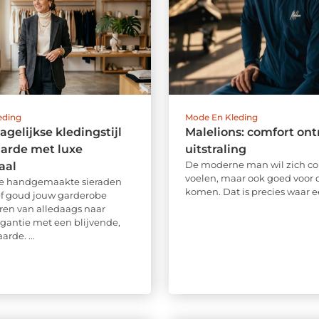
eding
Mode En Kleding
agelijkse kledingstijl
Malelions: comfort on
arde met luxe
uitstraling
De moderne man wil zich co
aal
voelen, maar ook goed voor 
e handgemaakte sieraden
komen. Dat is precies waar ee
f goud jouw garderobe
ren van alledaags naar
egantie met een blijvende,
arde. ...