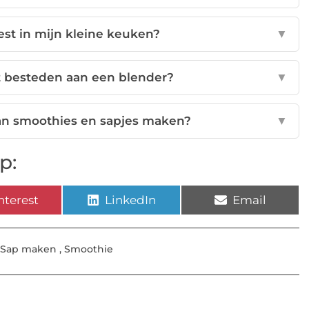
est in mijn kleine keuken?
▼
t besteden aan een blender?
▼
an smoothies en sapjes maken?
▼
p:
nterest
LinkedIn
Email
Sap maken
,
Smoothie