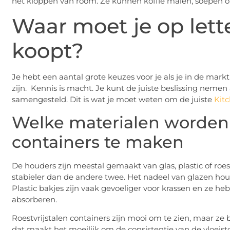
het kloppen van room. Ze kunnen koffie malen, soepen
Waar moet je op lette
koopt?
Je hebt een aantal grote keuzes voor je als je in de mar
zijn. Kennis is macht. Je kunt de juiste beslissing nemen 
samengesteld. Dit is wat je moet weten om de juiste
Kit
Welke materialen worden
containers te maken
De houders zijn meestal gemaakt van glas, plastic of roes
stabieler dan de andere twee. Het nadeel van glazen houd
Plastic bakjes zijn vaak gevoeliger voor krassen en ze h
absorberen.
Roestvrijstalen containers zijn mooi om te zien, maar z
dat maakt het moeilijk om de consistentie van de vloeisto