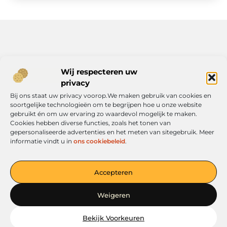
Bericht categorie
Wij respecteren uw
privacy
Bij ons staat uw privacy voorop.We maken gebruik van cookies en
soortgelijke technologieën om te begrijpen hoe u onze website
Onze informatie
gebruikt én om uw ervaring zo waardevol mogelijk te maken.
Cookies hebben diverse functies, zoals het tonen van
Geld verdienen met je website: jouw route naar online inkomen
gepersonaliseerde advertenties en het meten van sitegebruik. Meer
informatie vindt u in
ons cookiebeleid
.
Accepteren
Jouw platform voor ideeën en inspiratie
— Verken boeiende verhalen, handige tips en informatieve
Weigeren
artikelen. Alles overzichtelijk op één plek. Begin vandaag nog met
ontdekken op verkoopkleding.nl!
Bekijk Voorkeuren