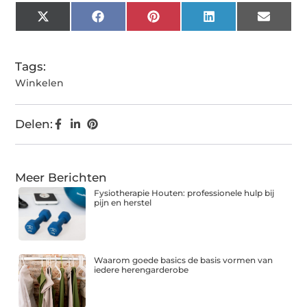
X
Facebook
Pinterest
LinkedIn
Email
(Twitter)
Tags:
Winkelen
Delen:
Meer Berichten
Fysiotherapie Houten: professionele hulp bij
pijn en herstel
Waarom goede basics de basis vormen van
iedere herengarderobe