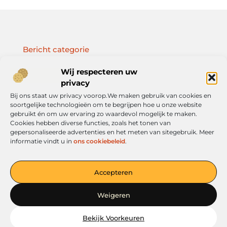
Bericht categorie
Wij respecteren uw
privacy
Bij ons staat uw privacy voorop.We maken gebruik van cookies en
Onze informatie
soortgelijke technologieën om te begrijpen hoe u onze website
gebruikt én om uw ervaring zo waardevol mogelijk te maken.
Geld verdienen met je website: jouw route naar online inkomen
Cookies hebben diverse functies, zoals het tonen van
gepersonaliseerde advertenties en het meten van sitegebruik. Meer
informatie vindt u in
ons cookiebeleid
.
Jouw platform voor ideeën en inspiratie
Accepteren
— Verken boeiende verhalen, handige tips en informatieve
artikelen. Alles overzichtelijk op één plek. Begin vandaag nog met
Weigeren
ontdekken op verkoopkleding.nl!
Bekijk Voorkeuren