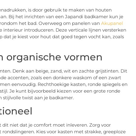
enadrukken, is door gebruik te maken van houten
 aan. Bij het inrichten van een Japandi badkamer kun je
of rondom het bad. Overweeg om panelen van
Akupanel
je interieur introduceren. Deze verticale lijnen versterken
p dat je kiest voor hout dat goed tegen vocht kan, zoals
en organische vormen
nten. Denk aan beige, zand, wit en zachte grijstinten. Dit
ende accenten, zoals een donkere waskom of een zwart
ormen eenvoudig. Rechthoekige kasten, ronde spiegels en
ijl. Je kunt bijvoorbeeld kiezen voor een grote ronde
stijlvolle twist aan je badkamer.
tioneel
t dit niet dat je comfort moet inleveren. Zorg voor
 rondslingeren. Kies voor kasten met strakke, greeploze