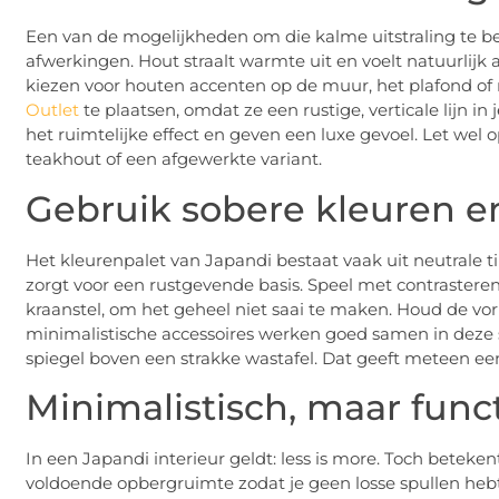
Een van de mogelijkheden om die kalme uitstraling te b
afwerkingen. Hout straalt warmte uit en voelt natuurlijk
kiezen voor houten accenten op de muur, het plafond 
Outlet
te plaatsen, omdat ze een rustige, verticale lijn in 
het ruimtelijke effect en geven een luxe gevoel. Let wel o
teakhout of een afgewerkte variant.
Gebruik sobere kleuren 
Het kleurenpalet van Japandi bestaat vaak uit neutrale ti
zorgt voor een rustgevende basis. Speel met contraster
kraanstel, om het geheel niet saai te maken. Houd de v
minimalistische accessoires werken goed samen in deze st
spiegel boven een strakke wastafel. Dat geeft meteen een 
Minimalistisch, maar func
In een Japandi interieur geldt: less is more. Toch beteken
voldoende opbergruimte zodat je geen losse spullen hebt