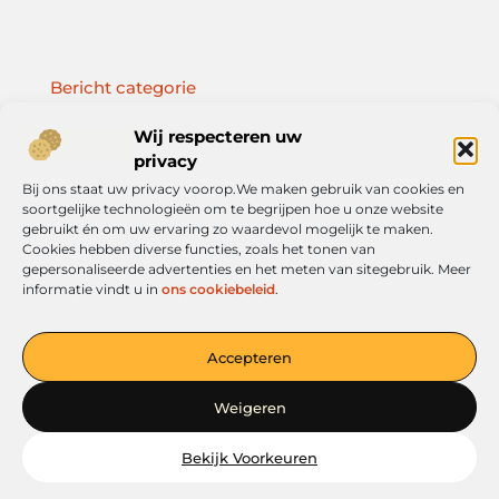
Bericht categorie
Wij respecteren uw
privacy
Bij ons staat uw privacy voorop.We maken gebruik van cookies en
Onze informatie
soortgelijke technologieën om te begrijpen hoe u onze website
gebruikt én om uw ervaring zo waardevol mogelijk te maken.
Geld verdienen met je website: jouw route naar online inkomen
Cookies hebben diverse functies, zoals het tonen van
gepersonaliseerde advertenties en het meten van sitegebruik. Meer
informatie vindt u in
ons cookiebeleid
.
Jouw platform voor ideeën en inspiratie
Accepteren
— Verken boeiende verhalen, handige tips en informatieve
artikelen. Alles overzichtelijk op één plek. Begin vandaag nog met
Weigeren
ontdekken op verkoopkleding.nl!
Bekijk Voorkeuren
@2025
www.verkoopkleding.nl
.All Right Reserved.