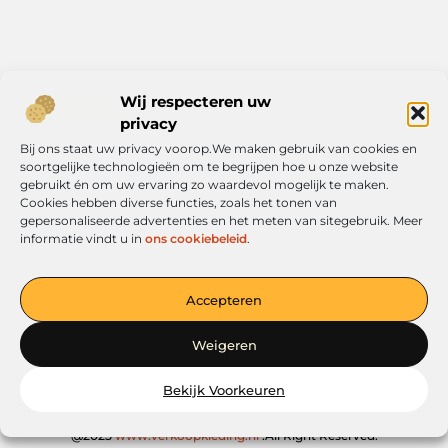
Bericht categorie
Wij respecteren uw
privacy
Bij ons staat uw privacy voorop.We maken gebruik van cookies en
soortgelijke technologieën om te begrijpen hoe u onze website
Onze informatie
gebruikt én om uw ervaring zo waardevol mogelijk te maken.
Cookies hebben diverse functies, zoals het tonen van
Geld verdienen met je website: jouw route naar online inkomen
gepersonaliseerde advertenties en het meten van sitegebruik. Meer
informatie vindt u in
ons cookiebeleid
.
Accepteren
Jouw platform voor ideeën en inspiratie
— Verken boeiende verhalen, handige tips en informatieve
Weigeren
artikelen. Alles overzichtelijk op één plek. Begin vandaag nog met
ontdekken op verkoopkleding.nl!
Bekijk Voorkeuren
@2025
www.verkoopkleding.nl
.All Right Reserved.